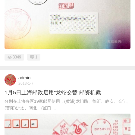
3349
1
admin
2013-1-7
1月5日上海邮政启用“龙蛇交替”邮资机戳
分别在上海各区19家邮局使用，(黄浦)龙门路、徐汇、静安、长宁、
(普陀)沪太、闸北、(虹口 ...