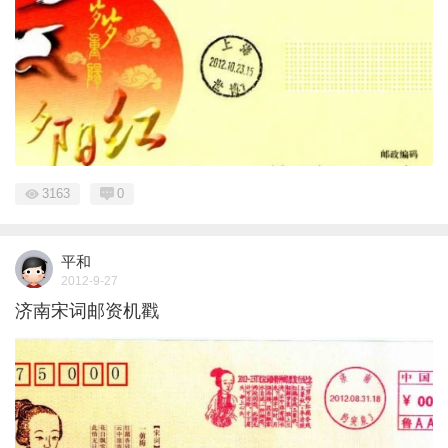
3163
0
平和
2012-9-27
济南宋词邮资机戳