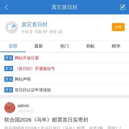
其它首日封
其它首日封
收藏
今日:
0
主题:
57
排名:
13
全部
最新
热门
热帖
精华
网站开放注册
置顶
《首日封》开通微信号
置顶
网站声明
置顶
首日封认证申请须知
置顶
admin
2026-4-22
联合国2026《马年》邮票首日实寄封
联合国邮政2026年1月16日发行《马年》邮票，全套2枚，面值1.7