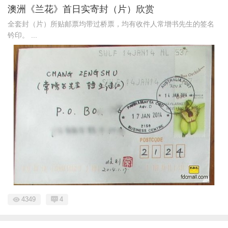
澳洲《兰花》首日实寄封（片）欣赏
全套封（片）所贴邮票均带过桥票，均有收件人常增书先生的签名
钤印。 ...
4349
4