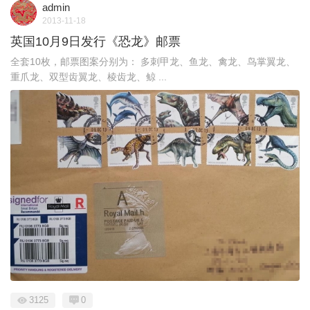
admin
2013-11-18
英国10月9日发行《恐龙》邮票
全套10枚，邮票图案分别为： 多刺甲龙、鱼龙、禽龙、鸟掌翼龙、
重爪龙、双型齿翼龙、棱齿龙、鲸 ...
3125
0