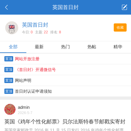
英国首日封
英国首日封
收藏
今日:
0
主题:
22
排名:
8
全部
最新
热门
热帖
精华
网站开放注册
置顶
《首日封》开通微信号
置顶
网站声明
置顶
首日封认证申请须知
置顶
admin
2026-5-7
英国《鸡年个性化邮票》贝尔法斯特春节邮戳实寄封
英国皇家邮政于 2016 年 11 月 15 日发行 2016 年鸡年个性化邮票