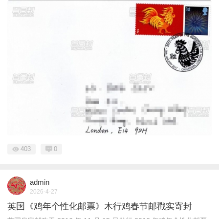
403
0
admin
2026-4-27
英国《鸡年个性化邮票》木行鸡春节邮戳实寄封