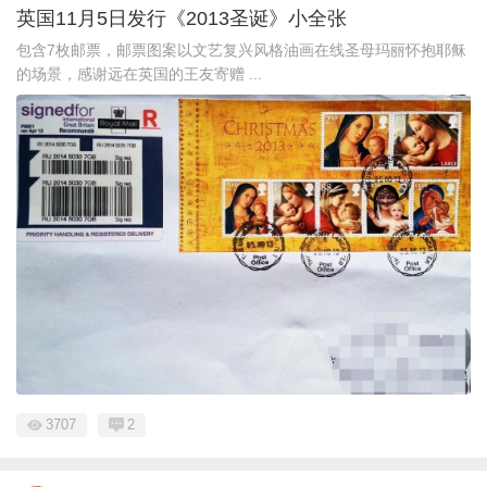
英国11月5日发行《2013圣诞》小全张
包含7枚邮票，邮票图案以文艺复兴风格油画在线圣母玛丽怀抱耶稣
的场景，感谢远在英国的王友寄赠 ...
3707
2