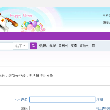
用户
密码
热搜:
集邮
首日封
实寄
原地封
戳
帖子
搜
索
抱歉，您尚未登录，无法进行此操作
用户名
注册
密码:
找回密码