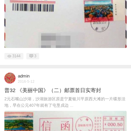
3144
3
admin
2016-5-12
普32 《美丽中国》（二）邮票首日实寄封
2元石嘴山沙湖，沙湖旅游区原是宁夏银川平原西大滩的一片碟形洼
地，早在公元407年就有了屯垦戍边 ...