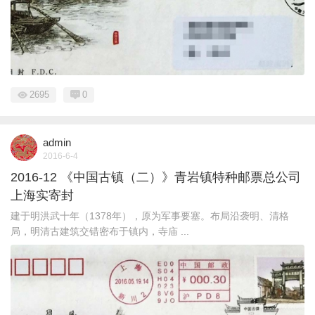
2695
0
admin
2016-6-4
2016-12 《中国古镇（二）》青岩镇特种邮票总公司
上海实寄封
建于明洪武十年（1378年），原为军事要塞。布局沿袭明、清格
局，明清古建筑交错密布于镇内，寺庙 ...