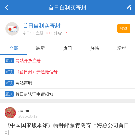
首日自制实寄封
首日自制实寄封
收藏
今日:
0
主题:
130
排名:
17
全部
最新
热门
热帖
精华
网站开放注册
置顶
《首日封》开通微信号
置顶
网站声明
置顶
首日封认证申请须知
置顶
admin
2025-10-19
《中国国家版本馆》特种邮票青岛寄上海总公司首日
封