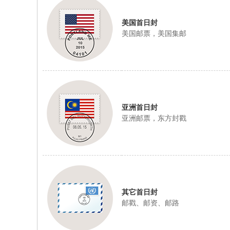
hi
美国首日封
na
美国邮票，美国集邮
Fi
rst
D
ay
C
亚洲首日封
ov
亚洲邮票，东方封戳
er
其它首日封
邮戳、邮资、邮路