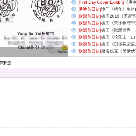
[
First Day Cover Exhibit
]
《庚
[
港澳首日封
]
澳门《猪年》生肖
[
欧洲首日封
]
德国2018《圣诞
[
欧洲首日封
]
德国《天体物理学
[
欧洲首日封
]
德国《微观世界・
[
欧洲首日封
]
德国《哈茨山・山
[
欧洲首日封
]
德国《贝多芬诞辰
[
欧洲首日封
]
斯洛伐克《伏伊伏
日实
李梦遥