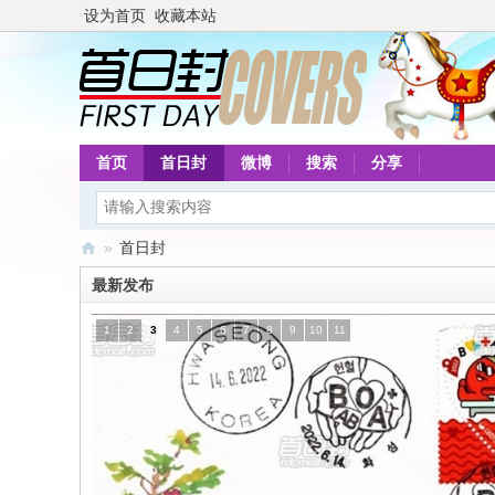
设为首页
收藏本站
首页
首日封
微博
搜索
分享
»
首日封
首
最新发布
日
1
2
3
4
5
6
7
8
9
10
11
封
网
[
集
邮