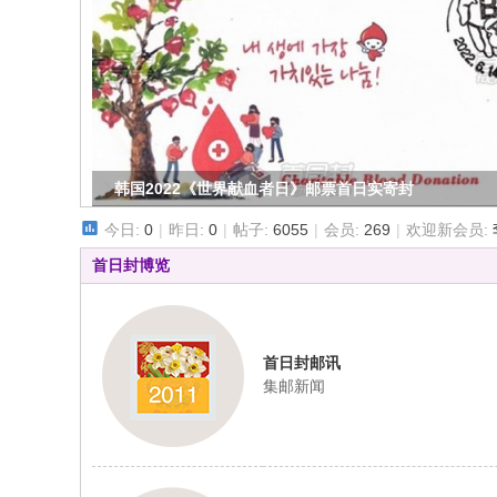
邮
票
首
日
封
实
《加拿大印钞公司的商业首日封寄递服务》邮
寄
今日:
0
|
昨日:
0
|
帖子:
6055
|
会员:
269
|
欢迎新会员:
封
首日封博览
原
地
封
纪
首日封邮讯
集邮新闻
念
封
]
C