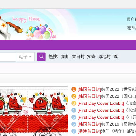
用户
密码
热搜:
集邮
首日封
实寄
原地封
戳
帖子
搜
索
[
韩国首日封
]
韩国2022《世
[
韩国首日封
]
韩国2022《回
[
First Day Cover Exhibit
]
《加
务》邮
[
First Day Cover Exhibit
]
《长
[
First Day Cover Exhibit
]
《打
第1
[
韩国首日封
]
韩国2019《显
[
港澳首日封
]
澳门《猪年》邮资