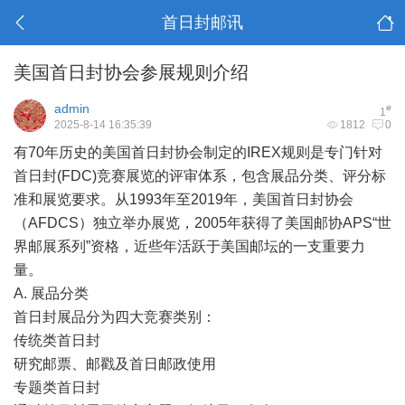
首日封邮讯
美国首日封协会参展规则介绍
admin
#
1
2025-8-14 16:35:39
1812
0
有70年历史的美国首日封协会制定的IREX规则是专门针对
首日封(FDC)竞赛展览的评审体系，包含展品分类、评分标
准和展览要求。从1993年至2019年，美国首日封协会
（AFDCS）独立举办展览，2005年获得了美国邮协APS“世
界邮展系列”资格，近些年活跃于美国邮坛的一支重要力
量。
A. 展品分类
首日封展品分为四大竞赛类别：
传统类首日封
研究邮票、邮戳及首日邮政使用
专题类首日封