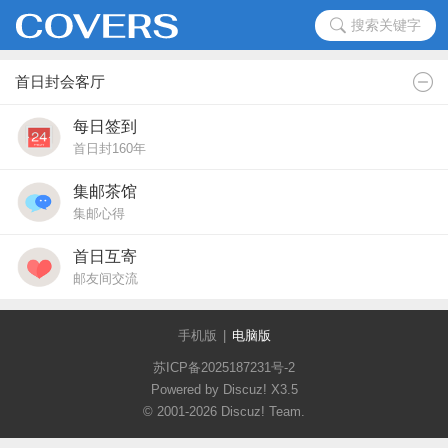
搜索关键字
首日封会客厅
每日签到
首日封160年
集邮茶馆
集邮心得
首日互寄
邮友间交流
手机版
|
电脑版
苏ICP备2025187231号-2
Powered by Discuz!
X3.5
© 2001-2026
Discuz! Team
.